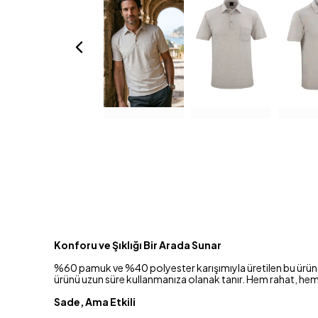
Konforu ve Şıklığı Bir Arada Sunar
%60 pamuk ve %40 polyester karışımıyla üretilen bu ürün, he
ürünü uzun süre kullanmanıza olanak tanır. Hem rahat, he
Sade, Ama Etkili