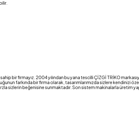
lir.
sahip bir firmayız. 2004 yılından bu yana tescilli ÇİZGİ TRİKO markasıy
un farkında bir firma olarak, tasarımlarımızda sizlere kendinizi özel h
bir tarzla sizlerin beğenisine sunmaktadır. Son sistem makinalarla üret