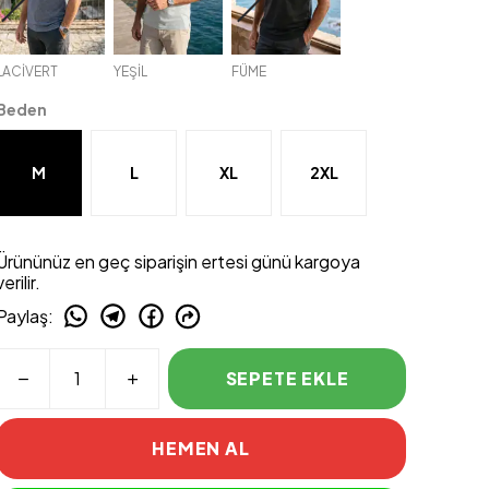
LACİVERT
YEŞİL
FÜME
Beden
M
L
XL
2XL
Ürününüz en geç siparişin ertesi günü kargoya
verilir.
Paylaş
:
SEPETE EKLE
HEMEN AL