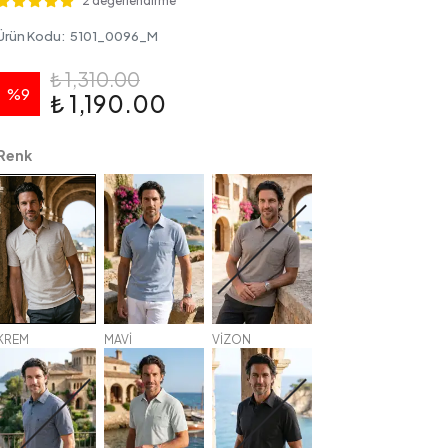
2 değerlendirme
Ürün Kodu
:
5101_0096_M
₺ 1,310.00
%
9
₺ 1,190.00
Renk
KREM
MAVİ
VİZON