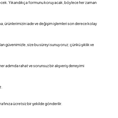
ttirecek. Yıkandıkça formunu koruyacak, böylece her zaman
, ürünlerimizin iade ve değişim işlemleri son derece kolay
an güvenimizle, size bu süreyi sunuyoruz; çünkü şıklık ve
 her adımda rahat ve sorunsuz bir alışveriş deneyimi
z.
ınıza ücretsiz bir şekilde gönderilir.