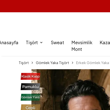
Anasayfa
Tişört
Sweat
Mevsimlik
Kaz
Mont
Tişört
Gömlek Yaka Tişört
Erkek Gömlek Yaka P