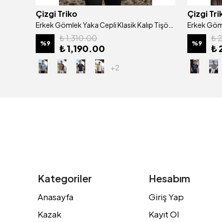
Çizgi Triko
Çizgi Tri
Erkek Gömlek Yaka Pamuklu Merserize Kendinden Desenli Jakarlı Klasik Kalıp Tişört - 5108
Erkek Gömlek Yaka Cepli Klasik Kalıp Tişört - 5111
₺ 1,310.00
₺ 
%
9
%
9
₺ 1,190.00
₺ 
+2
Kategoriler
Hesabım
Anasayfa
Giriş Yap
Kazak
Kayıt Ol