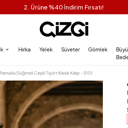
1 Alana 1 Bedava
ak
Hırka
Yelek
Süveter
Gömlek
Büyü
Bed
amuklu Düğmeli Cepli Tişört Klasik Kalıp - 5101