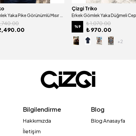
ko
Çizgi Triko
Erkek Gömlek Yaka Pike Görünümlü Mısır Pamuğu Merserize Kagi Tişört Klasik Kalıp - 5324
2,740.00
₺ 1,070.00
%
9
2,490.00
₺ 970.00
+2
Bilgilendirme
Blog
Hakkımızda
Blog Anasayfa
İletişim