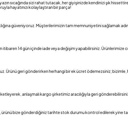
zın sıcağında sizi rahat tutacak, her giyişinizde kendinizi şık hisse
ruyla hayatınızı kolaylaştıran bir parça!
klığına güveniyoruz. Müşterilerimizin tam memnuniyetini sağlamak adına
tibaren 14 gün içinde iade veya değişim yapabilirsiniz. Ürünlerimize ol
oruz. Ürünü geri gönderirken herhangi bir ek ücret ödemezsiniz; bizimle,
tleyerek, anlaşmalı kargo şirketimiz aracılığıyla geri gönderebilirsini
ürünü bize gönderdiğiniz tarihte stok durumu kontrol edilerek yine taraf