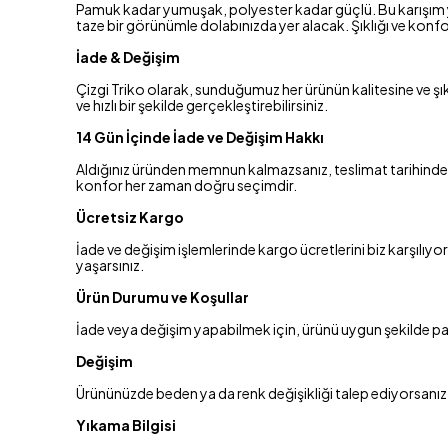
Pamuk kadar yumuşak, polyester kadar güçlü. Bu karışım ya
taze bir görünümle dolabınızda yer alacak. Şıklığı ve konfo
İade & Değişim
Çizgi Triko olarak, sunduğumuz her ürünün kalitesine ve şı
ve hızlı bir şekilde gerçekleştirebilirsiniz.
14 Gün İçinde İade ve Değişim Hakkı
Aldığınız üründen memnun kalmazsanız, teslimat tarihinden i
konfor her zaman doğru seçimdir.
Ücretsiz Kargo
İade ve değişim işlemlerinde kargo ücretlerini biz karşılıy
yaşarsınız.
Ürün Durumu ve Koşullar
İade veya değişim yapabilmek için, ürünü uygun şekilde pake
Değişim
Ürününüzde beden ya da renk değişikliği talep ediyorsanız, 
Yıkama Bilgisi