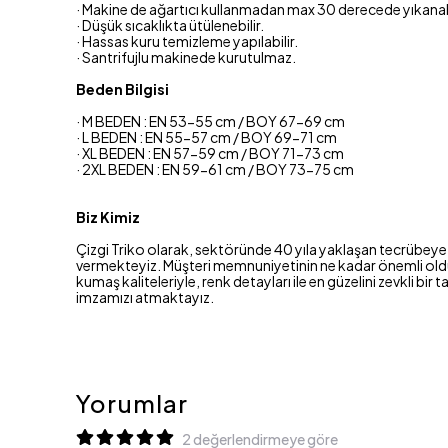
· Makine de ağartıcı kullanmadan max 30 derecede yıkanabi
· Düşük sıcaklıkta ütülenebilir.
· Hassas kuru temizleme yapılabilir.
· Santrifujlu makinede kurutulmaz.
Beden Bilgisi
· M BEDEN : EN 53-55 cm / BOY 67-69 cm
· L BEDEN : EN 55-57 cm / BOY 69-71 cm
· XL BEDEN : EN 57-59 cm / BOY 71-73 cm
· 2XL BEDEN : EN 59-61 cm / BOY 73-75 cm
Biz Kimiz
Çizgi Triko olarak, sektöründe 40 yıla yaklaşan tecrübeye 
vermekteyiz. Müşteri memnuniyetinin ne kadar önemli olduğun
kumaş kaliteleriyle, renk detayları ile en güzelini zevkli 
imzamızı atmaktayız.
Yorumlar
2 değerlendirmeye göre