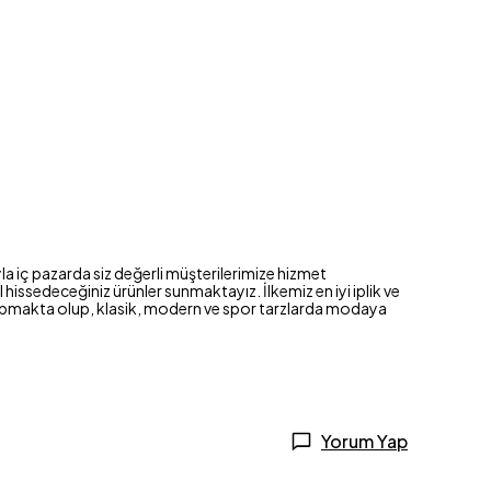
la iç pazarda siz değerli müşterilerimize hizmet
issedeceğiniz ürünler sunmaktayız. İlkemiz en iyi iplik ve
im yapmakta olup, klasik, modern ve spor tarzlarda modaya
Yorum Yap