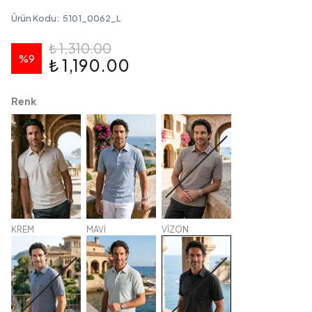
Ürün Kodu
:
5101_0062_L
₺ 1,310.00
%
9
₺ 1,190.00
Renk
KREM
MAVİ
VİZON