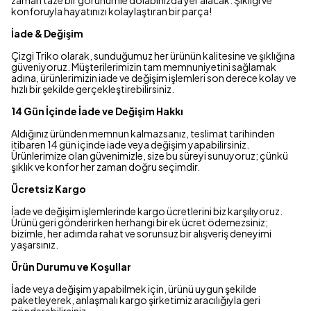
zaman taze bir görünümle dolabınızda yer alacak. Şıklığı ve
konforuyla hayatınızı kolaylaştıran bir parça!
İade & Değişim
Çizgi Triko olarak, sunduğumuz her ürünün kalitesine ve şıklığına
güveniyoruz. Müşterilerimizin tam memnuniyetini sağlamak
adına, ürünlerimizin iade ve değişim işlemleri son derece kolay ve
hızlı bir şekilde gerçekleştirebilirsiniz.
14 Gün İçinde İade ve Değişim Hakkı
Aldığınız üründen memnun kalmazsanız, teslimat tarihinden
itibaren 14 gün içinde iade veya değişim yapabilirsiniz.
Ürünlerimize olan güvenimizle, size bu süreyi sunuyoruz; çünkü
şıklık ve konfor her zaman doğru seçimdir.
Ücretsiz Kargo
İade ve değişim işlemlerinde kargo ücretlerini biz karşılıyoruz.
Ürünü geri gönderirken herhangi bir ek ücret ödemezsiniz;
bizimle, her adımda rahat ve sorunsuz bir alışveriş deneyimi
yaşarsınız.
Ürün Durumu ve Koşullar
İade veya değişim yapabilmek için, ürünü uygun şekilde
paketleyerek, anlaşmalı kargo şirketimiz aracılığıyla geri