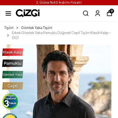
2. Ürüne %40 İndirim Fırsatı!
0
Tişört
Gömlek Yaka Tişört
Erkek Gömlek Yaka Pamuklu Düğmeli Cepli Tişört Klasik Kalıp -
5101