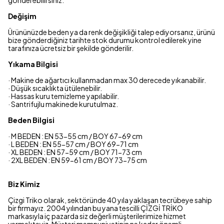
gönderebilirsiniz.
Değişim
Ürününüzde beden ya da renk değişikliği talep ediyorsanız, ürünü
bize gönderdiğiniz tarihte stok durumu kontrol edilerek yine
tarafınıza ücretsiz bir şekilde gönderilir.
Yıkama Bilgisi
· Makine de ağartıcı kullanmadan max 30 derecede yıkanabilir.
· Düşük sıcaklıkta ütülenebilir.
· Hassas kuru temizleme yapılabilir.
· Santrifujlu makinede kurutulmaz.
Beden Bilgisi
· M BEDEN : EN 53-55 cm / BOY 67-69 cm
· L BEDEN : EN 55-57 cm / BOY 69-71 cm
· XL BEDEN : EN 57-59 cm / BOY 71-73 cm
· 2XL BEDEN : EN 59-61 cm / BOY 73-75 cm
Biz Kimiz
Çizgi Triko olarak, sektöründe 40 yıla yaklaşan tecrübeye sahip
bir firmayız. 2004 yılından bu yana tescilli ÇİZGİ TRİKO
markasıyla iç pazarda siz değerli müşterilerimize hizmet