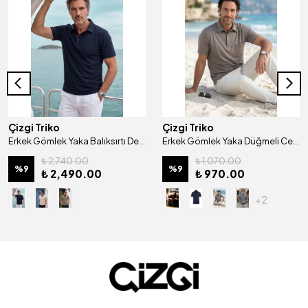
Çizgi Triko
Çizgi Triko
Erkek Gömlek Yaka Balıksırtı Desenli Mısır Pamuğu Merserize Kagi Tişört Klasik Kalıp - 5321
Erkek Gömlek Yaka Düğmeli Cepli Tişört Klasik Kalıp - 5100
₺ 2,740.00
₺ 1,070.00
%
9
%
9
₺ 2,490.00
₺ 970.00
+2