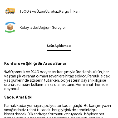
1.500 ₺ ve Üzeri Ücretsiz Kargo İmkanı
Kolay İade/Değişim Süreçleri
Ürün Açıklaması
Konforu ve Şıklığı Bir Arada Sunar
%60 pamuk ve %40 polyester karışımıyla üretilen bu ürün, her
yaştan şık ve rahat olmayı sevenlere hitap ediyor. Pamuk, sıcak
yaz günlerinde sizi serin tutarken, polyesterin dayanıklılığı ise
ürünü uzun süre kullanmanıza olanak tanır. Hem rahat, hem de
dayanıklı…
Sade, Ama Etkili
Pamuk kadar yumuşak, polyester kadar güçlü. Bu karışım yazın
sıcağında sizi rahat tutacak, her giyişinizde kendinizi şık
hissettirecek. Yıkandıkça formunu koruyacak, böylece her