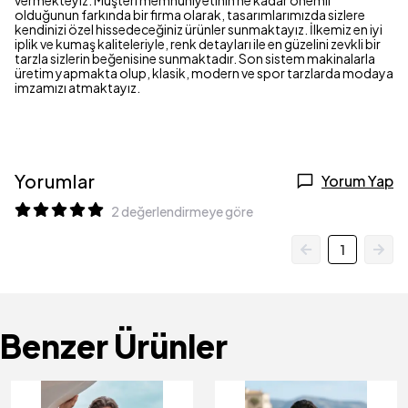
vermekteyiz. Müşteri memnuniyetinin ne kadar önemli
olduğunun farkında bir firma olarak, tasarımlarımızda sizlere
kendinizi özel hissedeceğiniz ürünler sunmaktayız. İlkemiz en iyi
iplik ve kumaş kaliteleriyle, renk detayları ile en güzelini zevkli bir
tarzla sizlerin beğenisine sunmaktadır. Son sistem makinalarla
üretim yapmakta olup, klasik, modern ve spor tarzlarda modaya
imzamızı atmaktayız.
Yorumlar
Yorum Yap
2 değerlendirmeye göre
1
Benzer Ürünler