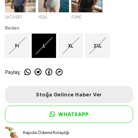
LACİVERT
YEŞİL
FÜME
Beden
M
L
XL
2XL
Paylaş
:
Stoğa Gelince Haber Ver
WHATSAPP
Kapıda Ödeme Kolaylığı