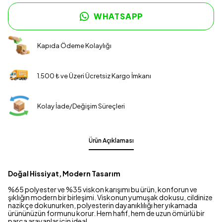
WHATSAPP
Kapıda Ödeme Kolaylığı
1.500 ₺ ve Üzeri Ücretsiz Kargo İmkanı
Kolay İade/Değişim Süreçleri
Ürün Açıklaması
Doğal Hissiyat, Modern Tasarım
%65 polyester ve %35 viskon karışımı bu ürün, konforun ve
şıklığın modern bir birleşimi. Viskonun yumuşak dokusu, cildinize
nazikçe dokunurken, polyesterin dayanıklılığı her yıkamada
ürününüzün formunu korur. Hem hafif, hem de uzun ömürlü bir
parça arayanlar için ideal.