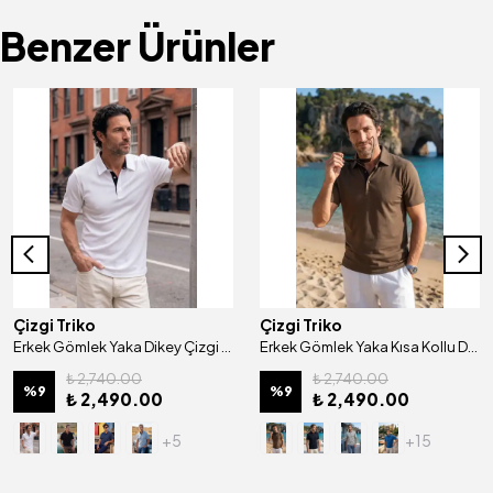
Benzer Ürünler
Çizgi Triko
Çizgi Triko
Erkek Gömlek Yaka Dikey Çizgi Desenli Mısır Pamuğu Merserize Kagi Tişört Klasik Kalıp - 5322
Erkek Gömlek Yaka Kısa Kollu Düğmeli Mısır Pamuğu Merserize Kagi Tişört Klasik Kalıp - 5310
₺ 2,740.00
₺ 2,740.00
%
9
%
9
₺ 2,490.00
₺ 2,490.00
+5
+15