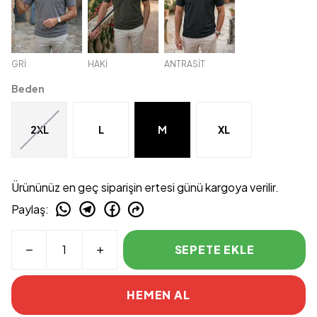
GRİ
HAKİ
ANTRASİT
Beden
2XL
L
M
XL
Ürününüz en geç siparişin ertesi günü kargoya verilir.
Paylaş
:
SEPETE EKLE
HEMEN AL