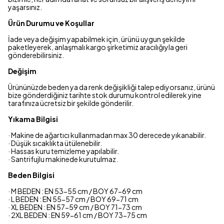
yaşarsınız.
Ürün Durumu ve Koşullar
İade veya değişim yapabilmek için, ürünü uygun şekilde
paketleyerek, anlaşmalı kargo şirketimiz aracılığıyla geri
gönderebilirsiniz.
Değişim
Ürününüzde beden ya da renk değişikliği talep ediyorsanız, ürünü
bize gönderdiğiniz tarihte stok durumu kontrol edilerek yine
tarafınıza ücretsiz bir şekilde gönderilir.
Yıkama Bilgisi
· Makine de ağartıcı kullanmadan max 30 derecede yıkanabilir.
· Düşük sıcaklıkta ütülenebilir.
· Hassas kuru temizleme yapılabilir.
· Santrifujlu makinede kurutulmaz.
Beden Bilgisi
· M BEDEN : EN 53-55 cm / BOY 67-69 cm
· L BEDEN : EN 55-57 cm / BOY 69-71 cm
· XL BEDEN : EN 57-59 cm / BOY 71-73 cm
· 2XL BEDEN : EN 59-61 cm / BOY 73-75 cm