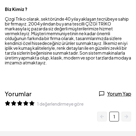
Biz Kimiz ?
Çizgi Triko olarak, sektöründe 40 yıla yaklaşan tecrübeye sahip
bir firmayız. 2004 yılından bu yana tescilli ÇİZGİ TRİKO
markasıyla iç pazarda siz değerli müşterilerimize hizmet
vermekteyiz. Müşteri memnuniyetinin ne kadar önemli
olduğunun farkında bir firma olarak, tasarımlarımızda sizlere
kendinizi özel hissedeceğiniz ürünler sunmaktayız. İlkemiz en iyi
iplik ve kumaş kaliteleriyle, renk detayları ile en güzelini zevkli bir
tarzla sizlerin beğenisine sunmaktadır. Son sistem makinalarla
üretim yapmakta olup, klasik, modern ve spor tarzlarda modaya
imzamızı atmaktayız.
Yorumlar
Yorum Yap
1 değerlendirmeye göre
1