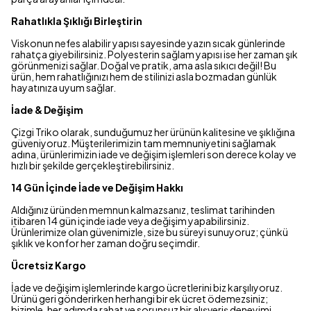
Rahatlıkla Şıklığı Birleştirin
Viskonun nefes alabilir yapısı sayesinde yazın sıcak günlerinde
rahatça giyebilirsiniz. Polyesterin sağlam yapısı ise her zaman şık
görünmenizi sağlar. Doğal ve pratik, ama asla sıkıcı değil! Bu
ürün, hem rahatlığınızı hem de stilinizi asla bozmadan günlük
hayatınıza uyum sağlar.
İade & Değişim
Çizgi Triko olarak, sunduğumuz her ürünün kalitesine ve şıklığına
güveniyoruz. Müşterilerimizin tam memnuniyetini sağlamak
adına, ürünlerimizin iade ve değişim işlemleri son derece kolay ve
hızlı bir şekilde gerçekleştirebilirsiniz.
14 Gün İçinde İade ve Değişim Hakkı
Aldığınız üründen memnun kalmazsanız, teslimat tarihinden
itibaren 14 gün içinde iade veya değişim yapabilirsiniz.
Ürünlerimize olan güvenimizle, size bu süreyi sunuyoruz; çünkü
şıklık ve konfor her zaman doğru seçimdir.
Ücretsiz Kargo
İade ve değişim işlemlerinde kargo ücretlerini biz karşılıyoruz.
Ürünü geri gönderirken herhangi bir ek ücret ödemezsiniz;
bizimle, her adımda rahat ve sorunsuz bir alışveriş deneyimi