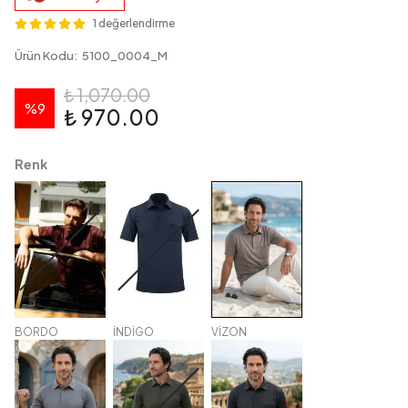
1 değerlendirme
Ürün Kodu
:
5100_0004_M
₺ 1,070.00
%
9
₺ 970.00
Renk
BORDO
İNDİGO
VİZON