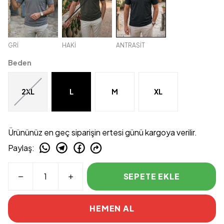
GRİ
HAKİ
ANTRASİT
Beden
2XL
L
M
XL
Ürününüz en geç siparişin ertesi günü kargoya verilir.
Paylaş
:
SEPETE EKLE
HEMEN AL