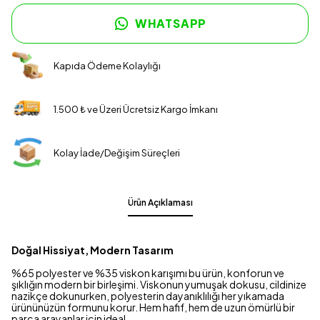
WHATSAPP
Kapıda Ödeme Kolaylığı
1.500 ₺ ve Üzeri Ücretsiz Kargo İmkanı
Kolay İade/Değişim Süreçleri
Ürün Açıklaması
Doğal Hissiyat, Modern Tasarım
%65 polyester ve %35 viskon karışımı bu ürün, konforun ve
şıklığın modern bir birleşimi. Viskonun yumuşak dokusu, cildinize
nazikçe dokunurken, polyesterin dayanıklılığı her yıkamada
ürününüzün formunu korur. Hem hafif, hem de uzun ömürlü bir
parça arayanlar için ideal.