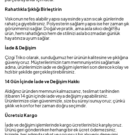
Rahatlıkla Şıklığı Birleştirin
Viskonun nefes alabilir yapısı sayesinde yazın sıcak günlerinde
rahatça giyebilirsiniz. Polyesterin sağlam yapısı ise her zaman şık
görünmenizi sağlar. Doğal ve pratik, ama asla sıkıcı değil! Bu
ürün, hem rahatlığınızı hem de stilinizi asla bozmadan günlük
hayatınıza uyum sağlar.
İade & Değişim
Çizgi Triko olarak, sunduğumuz her ürünün kalitesine ve şıklığına
güveniyoruz. Müşterilerimizin tam memnuniyetini sağlamak
adına, ürünlerimizin iade ve değişim işlemleri son derece kolay ve
hızlı bir şekilde gerçekleştirebilirsiniz.
14 Gün İçinde İade ve Değişim Hakkı
Aldığınız üründen memnun kalmazsanız, teslimat tarihinden
itibaren 14 gün içinde iade veya değişim yapabilirsiniz.
Ürünlerimize olan güvenimizle, size bu süreyi sunuyoruz; çünkü
şıklık ve konfor her zaman doğru seçimdir.
Ücretsiz Kargo
İade ve değişim işlemlerinde kargo ücretlerini biz karşılıyoruz.
Ürünü geri gönderirken herhangi bir ek ücret ödemezsiniz;
bizimle, her adımda rahat ve sorunsuz bir alışveriş deneyimi