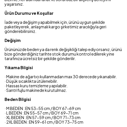
yaşarsınız.
Ürün Durumu ve Koşullar
İade veya değişim yapabilmek için, ürünü uygun şekilde
paketleyerek, anlaşmalı kargo şirketimiz aracılığıyla geri
gönderebilirsiniz.
Değişim
Ürününüzde beden ya da renk değişikliği talep ediyorsanız, ürünü
bize gönderdiğiniz tarihte stok durumu kontrol edilerek yine
tarafınıza ücretsiz bir şekilde gönderilir.
Yıkama Bilgisi
· Makine de ağartıcı kullanmadan max 30 derecede yıkanabilir.
· Düşük sıcaklıkta ütülenebilir.
· Hassas kuru temizleme yapılabilir.
· Santrifujlu makinede kurutulmaz.
Beden Bilgisi
· M BEDEN : EN 53-55 cm / BOY 67-69 cm
· L BEDEN : EN 55-57 cm / BOY 69-71 cm
· XL BEDEN : EN 57-59 cm / BOY 71-73 cm
· 2XL BEDEN : EN 59-61 cm / BOY 73-75 cm