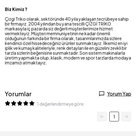
Biz Kimiz ?
Çizgi Triko olarak, sektöründe 40 yıla yaklaşan tecrübeye sahip
bir firmayız. 2004 yılından bu yana tescilli ÇİZGİ TRİKO
markasıyla iç pazarda siz değerli müşterilerimize hizmet
vermekteyiz. Müşteri memnuniyetinin ne kadar önemli
olduğunun farkında bir firma olarak, tasarımlarımızda sizlere
kendinizi özel hissedeceğiniz ürünler sunmaktayız. İlkemiz en iyi
iplik ve kumaş kaliteleriyle, renk detayları ile en güzelini zevkli bir
tarzla sizlerin beğenisine sunmaktadır. Son sistem makinalarla
üretim yapmakta olup, klasik, modern ve spor tarzlarda modaya
imzamızı atmaktayız.
Yorumlar
Yorum Yap
1 değerlendirmeye göre
1