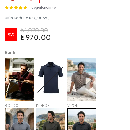
1 değerlendirme
Ürün Kodu
:
5100_0059_L
₺ 1,070.00
%
9
₺ 970.00
Renk
BORDO
İNDİGO
VİZON