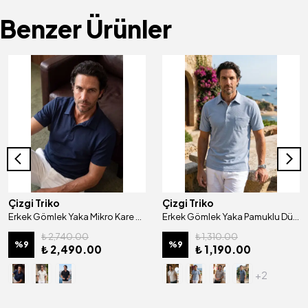
Benzer Ürünler
Çizgi Triko
Çizgi Triko
Erkek Gömlek Yaka Mikro Kare Desenli Mısır Pamuğu Merserize Kagi Tişört Klasik Kalıp - 5323
Erkek Gömlek Yaka Pamuklu Düğmeli Cepli Tişört Klasik Kalıp - 5101
₺ 2,740.00
₺ 1,310.00
%
9
%
9
₺ 2,490.00
₺ 1,190.00
+2