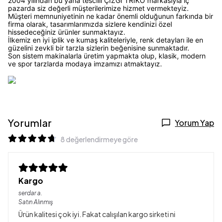
2004 yılından bu yana tescilli ÇİZGİ TRİKO markasıyla iç
pazarda siz değerli müşterilerimize hizmet vermekteyiz.
Müşteri memnuniyetinin ne kadar önemli olduğunun farkında bir
firma olarak, tasarımlarımızda sizlere kendinizi özel
hissedeceğiniz ürünler sunmaktayız.
İlkemiz en iyi iplik ve kumaş kaliteleriyle, renk detayları ile en
güzelini zevkli bir tarzla sizlerin beğenisine sunmaktadır.
Son sistem makinalarla üretim yapmakta olup, klasik, modern
ve spor tarzlarda modaya imzamızı atmaktayız.
Yorumlar
Yorum Yap
8 değerlendirmeye göre
Kargo
serdar
a.
Satın Alınmış
Ürün kalitesi çok iyi. Fakat calışılan kargo sirketi ni