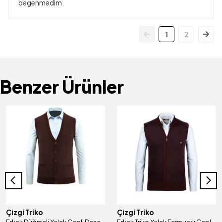
begenmedim.
1
2
Benzer Ürünler
Çizgi Triko
Çizgi Triko