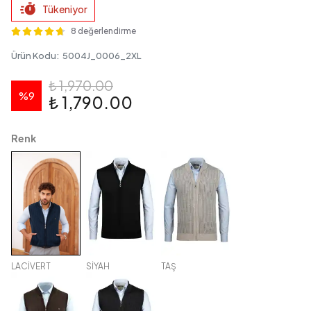
Tükeniyor
8 değerlendirme
Ürün Kodu
:
5004J_0006_2XL
₺ 1,970.00
%
9
₺ 1,790.00
Renk
LACİVERT
SİYAH
TAŞ