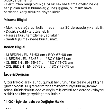
oldukça da hafiftir.
· Her türden rengi oldukça iyi bir şekilde tutma özelliğine de
sahip olan akrilik kumaşlar, güneş ışığına, olumsuz hava
şartlarına karşı oldukça dayanıklıdır.
Yıkama Bilgisi
· Makine de ağartıcı kullanmadan max 30 derecede yıkanabilir.
· Düşük sıcaklıkta ütülenebilir.
· Hassas kuru temizleme yapılabilir.
· Santrifujlu makinede kurutulmaz.
Beden Bilgisi
· M BEDEN : EN 51-53 cm / BOY 67-69 cm
· L BEDEN : EN 53-55 cm / BOY 69-71 cm
· XL BEDEN : EN 55-57 cm / BOY 71-73 cm
· 2XL BEDEN : EN 57-59 cm / BOY 73-75 cm
İade & Değişim
Çizgi Triko olarak, sunduğumuz her ürünün kalitesine ve şıklığına
güveniyoruz. Müşterilerimizin tam memnuniyetini sağlamak
adına, ürünlerimizin iade ve değişim işlemleri son derece kolay ve
hızlı bir şekilde gerçekleştirebilirsiniz.
14 Gün İçinde İade ve Değişim Hakkı