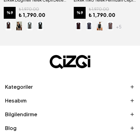
Erkek Düğmeli Yelek Cepli Desenli Çelik Örgü Klasik Kalıp - 5212L
Erkek Triko Yelek Fermuarlı Cepli Çelik Örgü Triko Klasik Kalıp - 5015J
₺ 1,970.00
₺ 1,970.00
%
9
%
9
₺ 1,790.00
₺ 1,790.00
+5
Kategoriler
Hesabım
Bilgilendirme
Blog