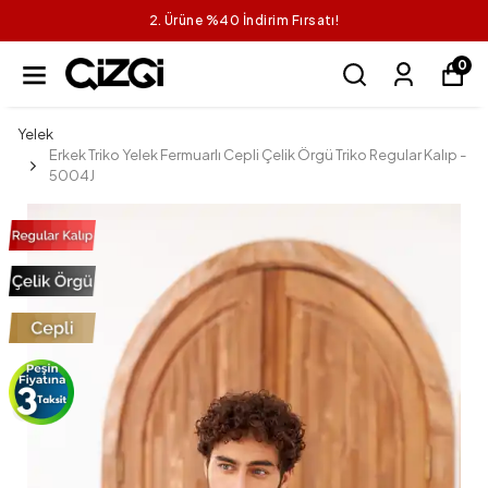
2. Ürüne %40 İndirim Fırsatı!
0
Yelek
Erkek Triko Yelek Fermuarlı Cepli Çelik Örgü Triko Regular Kalıp -
5004J