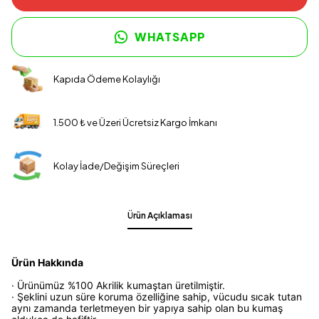
WHATSAPP
Kapıda Ödeme Kolaylığı
1.500 ₺ ve Üzeri Ücretsiz Kargo İmkanı
Kolay İade/Değişim Süreçleri
Ürün Açıklaması
Ürün Hakkında
· Ürünümüz %100 Akrilik kumaştan üretilmiştir.
· Şeklini uzun süre koruma özelliğine sahip, vücudu sıcak tutan
aynı zamanda terletmeyen bir yapıya sahip olan bu kumaş