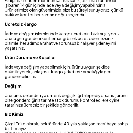
Aldığınız üründen memnun kalmazsanız, teslimat tarihinden
itibaren 14 gün içinde iade veya değişim yapabilirsiniz.
Ürünlerimize olan güvenimizle, size bu süreyi sunuyoruz; çünkü
şıklık ve konfor her zaman doğru seçimdir.
Ücretsiz Kargo
İade ve değişim işlemlerinde kargo ücretlerini biz karşılıyoruz.
Ürünü geri gönderirken herhangi bir ek ücret ödemezsiniz;
bizimle, her adımda rahat ve sorunsuz bir alışveriş deneyimi
yaşarsınız.
Ürün Durumu ve Koşullar
İade veya değişim yapabilmek için, ürünü uygun şekilde
paketleyerek, anlaşmalı kargo şirketimiz aracılığıyla geri
gönderebilirsiniz.
Değişim
Ürününüzde beden ya da renk değişikliği talep ediyorsanız, ürünü
bize gönderdiğiniz tarihte stok durumu kontrol edilerek yine
tarafınıza ücretsiz bir şekilde gönderilir.
Biz Kimiz
Çizgi Triko olarak, sektöründe 40 yıla yaklaşan tecrübeye sahip
bir firmayız.