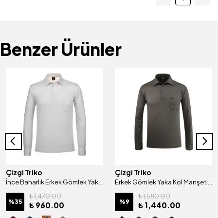
Benzer Ürünler
Çizgi Triko
Çizgi Triko
İnce Baharlık Erkek Gömlek Yaka Kol Manşetli Cepli Sweat - 4825
Erkek Gömlek Yaka Kol Manşetli Cepli Sweat - 4249
₺ 1,470.00
₺ 1,580.00
%
35
%
9
₺ 960.00
₺ 1,440.00