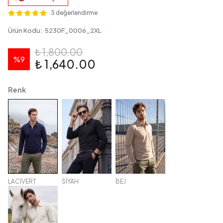
3 değerlendirme
Ürün Kodu
:
5230F_0006_2XL
₺ 1,800.00
%
9
₺ 1,640.00
Renk
LACİVERT
SİYAH
BEJ