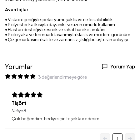
Avantajlar
• Viskon içeriğiyle ipeksi yumuşaklık ve nefes alabilirlik
• Polyester katkısıyla dayanıklı ve uzun ömürlü kullanım
• Elastan desteğiyle esnek ve rahat hareket imkânı
• Polo yaka ve fermuarlı tasarımıyla klasik ve modern görünüm
• Çizgi markasının kalite ve zamansız şıklığı buluşturan anlayışı
Yorumlar
Yorum Yap
3 değerlendirmeye göre
Tişört
Nefiye
B.
Çok beğendim, hediye için teşekkür ederim
1