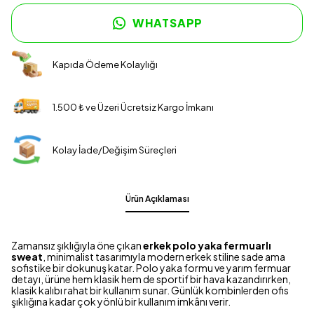
WHATSAPP
Kapıda Ödeme Kolaylığı
1.500 ₺ ve Üzeri Ücretsiz Kargo İmkanı
Kolay İade/Değişim Süreçleri
Ürün Açıklaması
Zamansız şıklığıyla öne çıkan
erkek polo yaka fermuarlı
sweat
, minimalist tasarımıyla modern erkek stiline sade ama
sofistike bir dokunuş katar. Polo yaka formu ve yarım fermuar
detayı, ürüne hem klasik hem de sportif bir hava kazandırırken,
klasik kalıbı rahat bir kullanım sunar. Günlük kombinlerden ofis
şıklığına kadar çok yönlü bir kullanım imkânı verir.