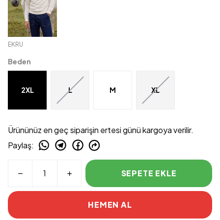
EKRU
Beden
2XL
L
M
XL
Ürününüz en geç siparişin ertesi günü kargoya verilir.
Paylaş
:
SEPETE EKLE
HEMEN AL