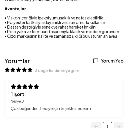
Avantajlar
• Viskon içeriğiyle ipeksi yumuşaklık ve nefes alabilirlik
• Polyester katkısıyla dayanıklı ve uzun ömürlü kullanım
• Elastan desteğiyle esnek ve rahat hareket imkânı
• Polo yaka ve fermuarlı tasarımıyla klasik ve modern görünüm
• Çizgi markasının kalite ve zamansız şıklığı buluşturan anlayışı
Yorumlar
Yorum Yap
3 değerlendirmeye göre
Tişört
Nefiye
B.
Çok beğendim, hediye için teşekkür ederim
1