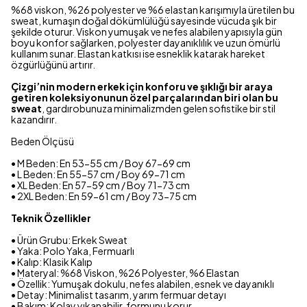
%68 viskon, %26 polyester ve %6 elastan karışımıyla üretilen bu
sweat, kumaşın doğal dökümlülüğü sayesinde vücuda şık bir
şekilde oturur. Viskon yumuşak ve nefes alabilen yapısıyla gün
boyu konfor sağlarken, polyester dayanıklılık ve uzun ömürlü
kullanım sunar. Elastan katkısı ise esneklik katarak hareket
özgürlüğünü artırır.
Çizgi’nin modern erkek için konforu ve şıklığı bir araya
getiren koleksiyonunun özel parçalarından biri olan bu
sweat
, gardırobunuza minimalizmden gelen sofistike bir stil
kazandırır.
Beden Ölçüsü
• M Beden: En 53-55 cm / Boy 67-69 cm
• L Beden: En 55-57 cm / Boy 69-71 cm
• XL Beden: En 57-59 cm / Boy 71-73 cm
• 2XL Beden: En 59-61 cm / Boy 73-75 cm
Teknik Özellikler
• Ürün Grubu: Erkek Sweat
• Yaka: Polo Yaka, Fermuarlı
• Kalıp: Klasik Kalıp
• Materyal: %68 Viskon, %26 Polyester, %6 Elastan
• Özellik: Yumuşak dokulu, nefes alabilen, esnek ve dayanıklı
• Detay: Minimalist tasarım, yarım fermuar detayı
• Bakım: Kolay yıkanabilir, formunu korur