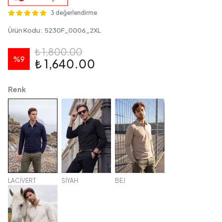
3 değerlendirme
Ürün Kodu
:
5230F_0006_2XL
₺ 1,800.00
%
9
₺ 1,640.00
Renk
LACİVERT
SİYAH
BEJ