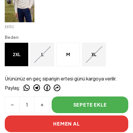
EKRU
Beden
2XL
L
M
XL
Ürününüz en geç siparişin ertesi günü kargoya verilir.
Paylaş
:
SEPETE EKLE
HEMEN AL