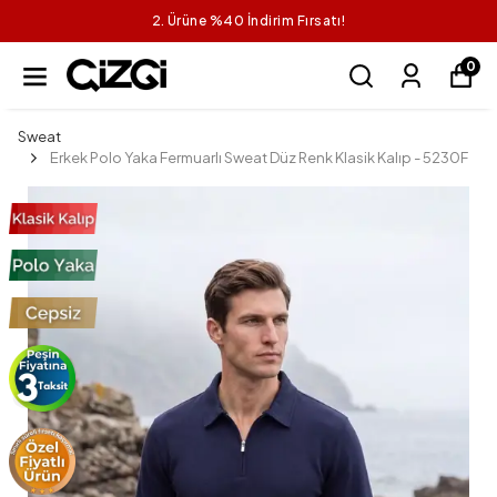
2. Ürüne %40 İndirim Fırsatı!
0
Sweat
Erkek Polo Yaka Fermuarlı Sweat Düz Renk Klasik Kalıp - 5230F