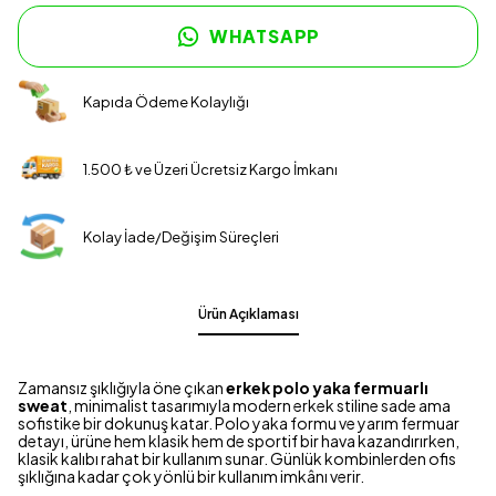
WHATSAPP
Kapıda Ödeme Kolaylığı
1.500 ₺ ve Üzeri Ücretsiz Kargo İmkanı
Kolay İade/Değişim Süreçleri
Ürün Açıklaması
Zamansız şıklığıyla öne çıkan
erkek polo yaka fermuarlı
sweat
, minimalist tasarımıyla modern erkek stiline sade ama
sofistike bir dokunuş katar. Polo yaka formu ve yarım fermuar
detayı, ürüne hem klasik hem de sportif bir hava kazandırırken,
klasik kalıbı rahat bir kullanım sunar. Günlük kombinlerden ofis
şıklığına kadar çok yönlü bir kullanım imkânı verir.