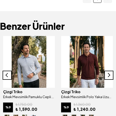
Benzer Ürünler
Çizgi Triko
Çizgi Triko
Erkek Mevsimlik Pamuklu Cepli Uzun Kollu Gömlek Yaka Sweat Klasik Kalıp - 5304
Erkek Mevsimlik Polo Yaka Uzun Kollu Cepli Pamuklu Penye Sweat Klasik Kalıp - 5306
₺ 1,750.00
₺ 1,360.00
%
9
%
9
₺ 1,590.00
₺ 1,240.00