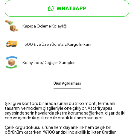
WHATSAPP
Kapıda Ödeme Kolaylığı
1.500 ₺ ve Üzeri Ücretsiz Kargo İmkanı
Kolay İade/Değişim Süreçleri
Ürün Açıklaması
Şıklığı ve konforu bir arada sunan bu triko mont, fermuarlı
tasarımı ve modern çizgileriyle öne çıkıyor. Astarlı yapısı
sayesinde serin havalarda ekstra koruma sağlarken, dışarıda iki
cep ve içeride iki gizli cep ile pratik kullanım sunuyor.
Çelik örgü dokusu, ürüne hem dayanıklılık hem de şık bir
görünüm katarken, %100 antipilling akrilik iplikten üretilen