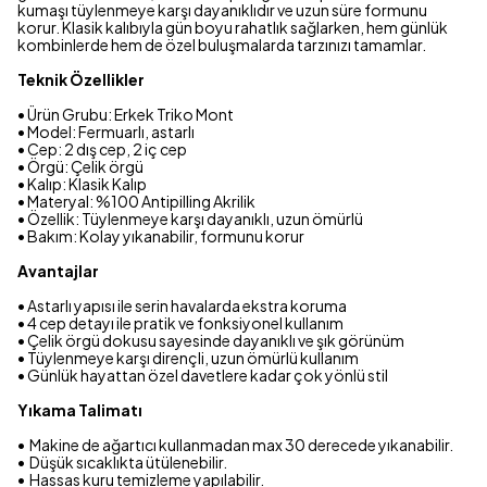
kumaşı tüylenmeye karşı dayanıklıdır ve uzun süre formunu
korur. Klasik kalıbıyla gün boyu rahatlık sağlarken, hem günlük
kombinlerde hem de özel buluşmalarda tarzınızı tamamlar.
Teknik Özellikler
• Ürün Grubu: Erkek Triko Mont
• Model: Fermuarlı, astarlı
• Cep: 2 dış cep, 2 iç cep
• Örgü: Çelik örgü
• Kalıp: Klasik Kalıp
• Materyal: %100 Antipilling Akrilik
• Özellik: Tüylenmeye karşı dayanıklı, uzun ömürlü
• Bakım: Kolay yıkanabilir, formunu korur
Avantajlar
• Astarlı yapısı ile serin havalarda ekstra koruma
• 4 cep detayı ile pratik ve fonksiyonel kullanım
• Çelik örgü dokusu sayesinde dayanıklı ve şık görünüm
• Tüylenmeye karşı dirençli, uzun ömürlü kullanım
• Günlük hayattan özel davetlere kadar çok yönlü stil
Yıkama Talimatı
•⁠ ⁠Makine de ağartıcı kullanmadan max 30 derecede yıkanabilir.
•⁠ ⁠Düşük sıcaklıkta ütülenebilir.
•⁠ ⁠Hassas kuru temizleme yapılabilir.