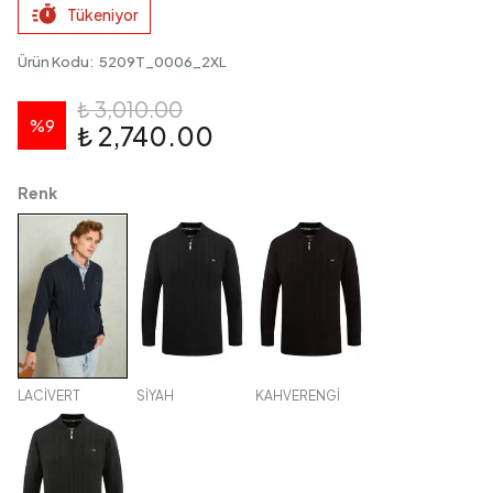
Tükeniyor
Ürün Kodu
:
5209T_0006_2XL
₺ 3,010.00
%
9
₺ 2,740.00
Renk
LACİVERT
SİYAH
KAHVERENGİ