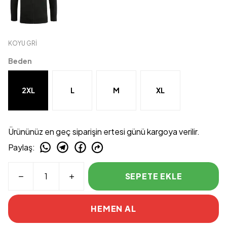
KOYU GRİ
Beden
2XL
L
M
XL
Ürününüz en geç siparişin ertesi günü kargoya verilir.
Paylaş
:
SEPETE EKLE
HEMEN AL