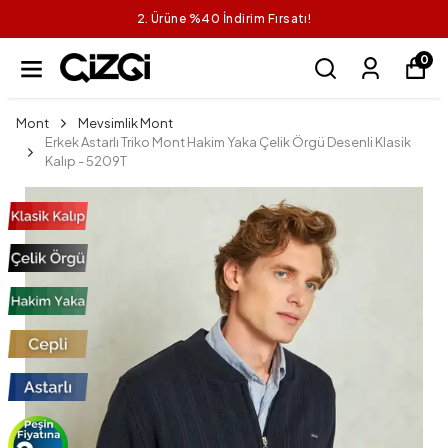
2. Ürüne %40 İndirim Fırsatı!
0
Mont
Mevsimlik Mont
Erkek Astarlı Triko Mont Hakim Yaka Çelik Örgü Desenli Klasik
Kalıp - 5209T