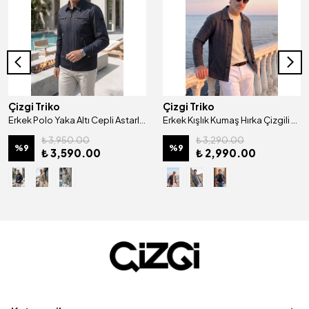
Çizgi Triko
Çizgi Triko
Erkek Polo Yaka Altı Cepli Astarlı Pamuklu Mevsimlik Mont - A00005
Erkek Kışlık Kumaş Hırka Çizgili Desenli Klasik Kalıp - 5234G
₺ 3,950.00
₺ 3,290.00
%
9
%
9
₺ 3,590.00
₺ 2,990.00