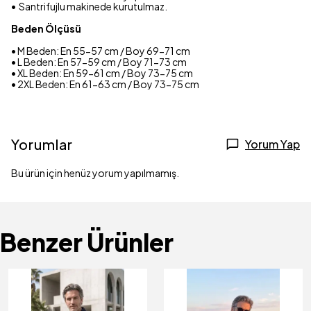
•⁠ ⁠Santrifujlu makinede kurutulmaz.
Beden Ölçüsü
• M Beden: En 55-57 cm / Boy 69-71 cm
• L Beden: En 57-59 cm / Boy 71-73 cm
• XL Beden: En 59-61 cm / Boy 73-75 cm
• 2XL Beden: En 61-63 cm / Boy 73-75 cm
Yorumlar
Yorum Yap
Bu ürün için henüz yorum yapılmamış.
Benzer Ürünler