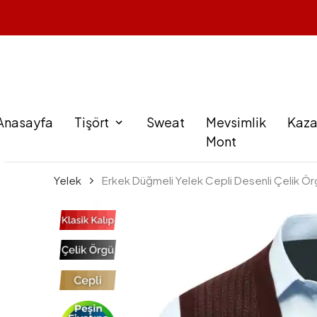
Anasayfa
Tişört
Sweat
Mevsimlik
Kaz
Mont
Yelek
Erkek Düğmeli Yelek Cepli Desenli Çelik Örgü