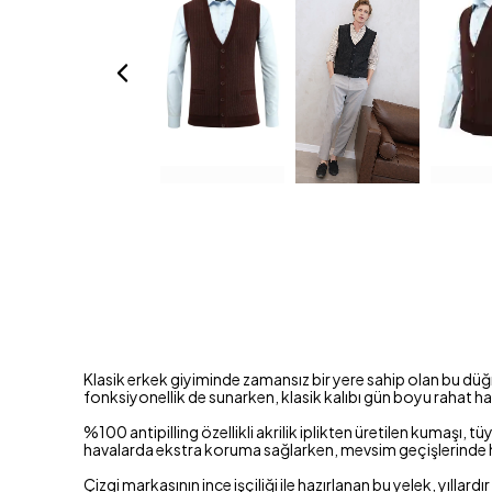
Klasik erkek giyiminde zamansız bir yere sahip olan bu düğm
fonksiyonellik de sunarken, klasik kalıbı gün boyu rahat h
%100 antipilling özellikli akrilik iplikten üretilen kumaşı
havalarda ekstra koruma sağlarken, mevsim geçişlerinde ha
Çizgi markasının ince işçiliği ile hazırlanan bu yelek, yılla