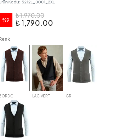
Ürün Kodu
:
5212L_0001_2XL
₺ 1,970.00
%
9
₺ 1,790.00
Renk
BORDO
LACİVERT
GRİ