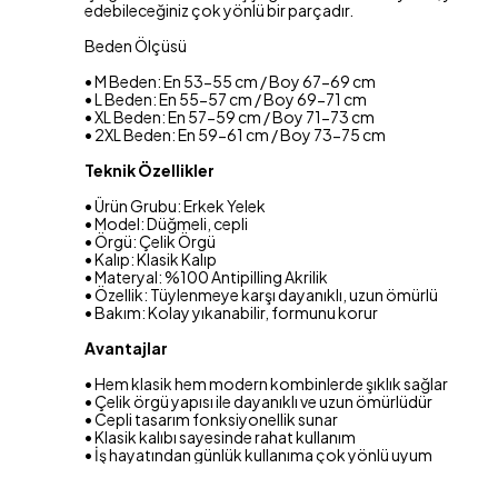
edebileceğiniz çok yönlü bir parçadır.
Beden Ölçüsü
• M Beden: En 53-55 cm / Boy 67-69 cm
• L Beden: En 55-57 cm / Boy 69-71 cm
• XL Beden: En 57-59 cm / Boy 71-73 cm
• 2XL Beden: En 59-61 cm / Boy 73-75 cm
Teknik Özellikler
• Ürün Grubu: Erkek Yelek
• Model: Düğmeli, cepli
• Örgü: Çelik Örgü
• Kalıp: Klasik Kalıp
• Materyal: %100 Antipilling Akrilik
• Özellik: Tüylenmeye karşı dayanıklı, uzun ömürlü
• Bakım: Kolay yıkanabilir, formunu korur
Avantajlar
• Hem klasik hem modern kombinlerde şıklık sağlar
• Çelik örgü yapısı ile dayanıklı ve uzun ömürlüdür
• Cepli tasarım fonksiyonellik sunar
• Klasik kalıbı sayesinde rahat kullanım
• İş hayatından günlük kullanıma çok yönlü uyum