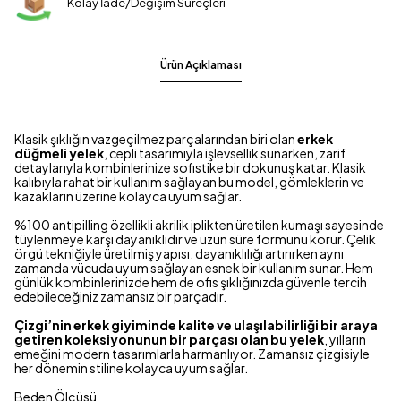
Kolay İade/Değişim Süreçleri
Ürün Açıklaması
Klasik şıklığın vazgeçilmez parçalarından biri olan
erkek
düğmeli yelek
, cepli tasarımıyla işlevsellik sunarken, zarif
detaylarıyla kombinlerinize sofistike bir dokunuş katar. Klasik
kalıbıyla rahat bir kullanım sağlayan bu model, gömleklerin ve
kazakların üzerine kolayca uyum sağlar.
%100 antipilling özellikli akrilik iplikten üretilen kumaşı sayesinde
tüylenmeye karşı dayanıklıdır ve uzun süre formunu korur. Çelik
örgü tekniğiyle üretilmiş yapısı, dayanıklılığı artırırken aynı
zamanda vücuda uyum sağlayan esnek bir kullanım sunar. Hem
günlük kombinlerinizde hem de ofis şıklığınızda güvenle tercih
edebileceğiniz zamansız bir parçadır.
Çizgi’nin erkek giyiminde kalite ve ulaşılabilirliği bir araya
getiren koleksiyonunun bir parçası olan bu yelek
, yılların
emeğini modern tasarımlarla harmanlıyor. Zamansız çizgisiyle
her dönemin stiline kolayca uyum sağlar.
Beden Ölçüsü