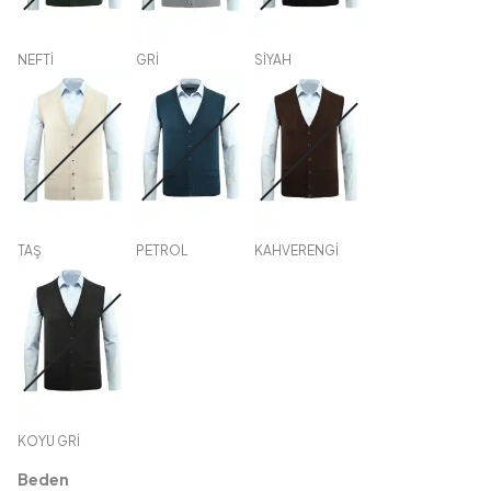
NEFTİ
GRİ
SİYAH
TAŞ
PETROL
KAHVERENGİ
KOYU GRİ
Beden