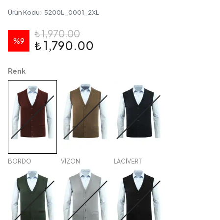
Ürün Kodu
:
5200L_0001_2XL
₺ 1,970.00
%
9
₺ 1,790.00
Renk
BORDO
VİZON
LACİVERT