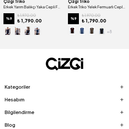
Çizgi Triko
Çizgi Triko
Erkek Yarım Balıkçı Yaka Cepli Fermuarlı Yelek Klasik Kalıp - 5200J
Erkek Triko Yelek Fermuarlı Cepli Çelik Örgü Triko Klasik Kalıp - 4241J
₺ 1,970.00
₺ 1,970.00
%
9
%
9
₺ 1,790.00
₺ 1,790.00
+8
Kategoriler
Hesabım
Bilgilendirme
Blog