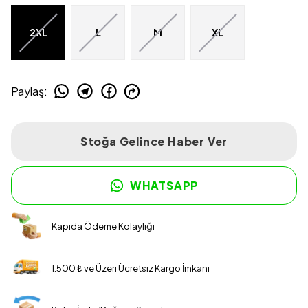
2XL
L
M
XL
Paylaş
:
Stoğa Gelince Haber Ver
WHATSAPP
Kapıda Ödeme Kolaylığı
1.500 ₺ ve Üzeri Ücretsiz Kargo İmkanı