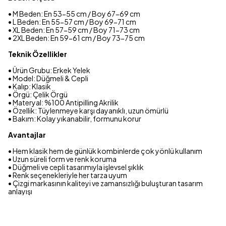
• M Beden: En 53-55 cm / Boy 67-69 cm
• L Beden: En 55-57 cm / Boy 69-71 cm
• XL Beden: En 57-59 cm / Boy 71-73 cm
• 2XL Beden: En 59-61 cm / Boy 73-75 cm
Teknik Özellikler
• Ürün Grubu: Erkek Yelek
• Model: Düğmeli & Cepli
• Kalıp: Klasik
• Örgü: Çelik Örgü
• Materyal: %100 Antipilling Akrilik
• Özellik: Tüylenmeye karşı dayanıklı, uzun ömürlü
• Bakım: Kolay yıkanabilir, formunu korur
Avantajlar
• Hem klasik hem de günlük kombinlerde çok yönlü kullanım
• Uzun süreli form ve renk koruma
• Düğmeli ve cepli tasarımıyla işlevsel şıklık
• Renk seçenekleriyle her tarza uyum
• Çizgi markasının kaliteyi ve zamansızlığı buluşturan tasarım
anlayışı