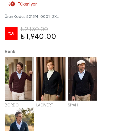
Tükeniyor
Ürün Kodu
:
5215M_0001_2XL
₺ 2,130.00
%
9
₺ 1,940.00
Renk
BORDO
LACİVERT
SİYAH