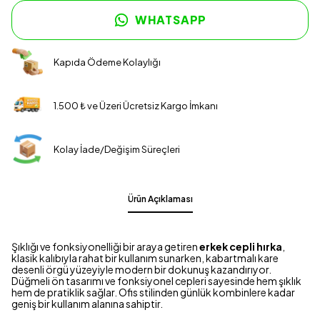
WHATSAPP
Kapıda Ödeme Kolaylığı
1.500 ₺ ve Üzeri Ücretsiz Kargo İmkanı
Kolay İade/Değişim Süreçleri
Ürün Açıklaması
Şıklığı ve fonksiyonelliği bir araya getiren
erkek cepli hırka
,
klasik kalıbıyla rahat bir kullanım sunarken, kabartmalı kare
desenli örgü yüzeyiyle modern bir dokunuş kazandırıyor.
Düğmeli ön tasarımı ve fonksiyonel cepleri sayesinde hem şıklık
hem de pratiklik sağlar. Ofis stilinden günlük kombinlere kadar
geniş bir kullanım alanına sahiptir.