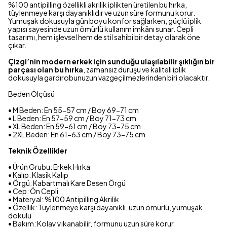
%100 antipilling özellikli akrilik iplikten üretilen bu hırka,
tüylenmeye karşı dayanıklıdır ve uzun süre formunu korur.
Yumuşak dokusuyla gün boyu konfor sağlarken, güçlü iplik
yapısı sayesinde uzun ömürlü kullanım imkânı sunar. Cepli
tasarımı, hem işlevsel hem de stil sahibi bir detay olarak öne
çıkar.
Çizgi’nin modern erkek için sunduğu ulaşılabilir şıklığın bir
parçası olan bu hırka
, zamansız duruşu ve kaliteli iplik
dokusuyla gardırobunuzun vazgeçilmezlerinden biri olacaktır.
Beden Ölçüsü
• M Beden: En 55-57 cm / Boy 69-71 cm
• L Beden: En 57-59 cm / Boy 71-73 cm
• XL Beden: En 59-61 cm / Boy 73-75 cm
• 2XL Beden: En 61-63 cm / Boy 73-75 cm
Teknik Özellikler
• Ürün Grubu: Erkek Hırka
• Kalıp: Klasik Kalıp
• Örgü: Kabartmalı Kare Desen Örgü
• Cep: Ön Cepli
• Materyal: %100 Antipilling Akrilik
• Özellik: Tüylenmeye karşı dayanıklı, uzun ömürlü, yumuşak
dokulu
• Bakım: Kolay yıkanabilir, formunu uzun süre korur