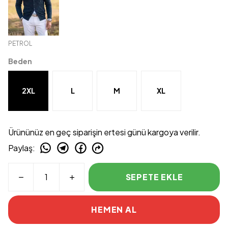
PETROL
Beden
2XL
L
M
XL
Ürününüz en geç siparişin ertesi günü kargoya verilir.
Paylaş
:
SEPETE EKLE
HEMEN AL