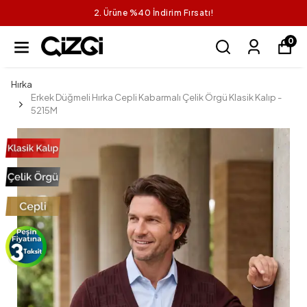
2. Ürüne %40 İndirim Fırsatı!
0
Hırka
Erkek Düğmeli Hırka Cepli Kabarmalı Çelik Örgü Klasik Kalıp -
5215M