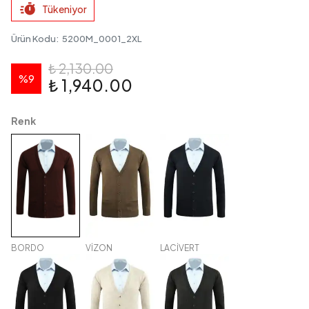
Tükeniyor
Ürün Kodu
:
5200M_0001_2XL
₺ 2,130.00
%
9
₺ 1,940.00
Renk
BORDO
VİZON
LACİVERT