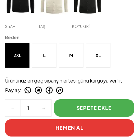
SİYAH
TAŞ
KOYU GRİ
Beden
2XL
L
M
XL
Ürününüz en geç siparişin ertesi günü kargoya verilir.
Paylaş
:
SEPETE EKLE
HEMEN AL