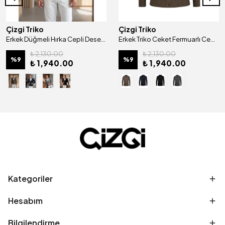
Çizgi Triko
Çizgi Triko
Erkek Düğmeli Hırka Cepli Desenli Çelik Örgü Klasik Kalıp - 5205M
Erkek Triko Ceket Fermuarlı Cep Detaylı Desenli Kol Ve Bel Lastikli Çelik Örgü Klasik Kalıp - 4241K
₺ 2,130.00
₺ 2,130.00
%
9
%
9
₺ 1,940.00
₺ 1,940.00
Kategoriler
Hesabım
Bilgilendirme