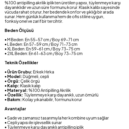
%100 antipilling akrilik iplikten üretilen yapısı, tüylenmeye karşı
dayanıklıdır ve uzun süre formunu korur. Klasik kalıbı sayesinde
vücuda rahat oturur, her bedende konfor ve şıklığı bir arada
sunar. Hem günlük kullanıma hem de ofis stiline uygun,
fonksiyonel ve zarif bir tercihtir.
Beden Ölçüsü
• M Beden: En 55-57 cm / Boy 69-71 cm
• L Beden: En 57-59 cm / Boy 71-73 cm
• XL Beden: En 59-61 cm / Boy 73-75 cm
• 2XL Beden: En 61-63 cm / Boy 73-75 cm
Teknik Özellikler
•
Ürün Grubu:
Erkek Hırka
•
Model:
Düğmeli, cepli
•
Örgü:
Çelik örgü
•
Kalıp:
Klasik kalıp
•
Materyal:
%100 Antipilling Akrilik
•
Özellik:
Tüylenmeye karşı dayanıklı, uzun ömürlü
•
Bakım:
Kolay yıkanabilir, formunu korur
Avantajlar
• Sade ve zamansız tasarımıyla her kombine uyum sağlar
• Cepli yapısı ile işlevsellik sunar
• Tüylenmeye karşı dayanıklı antipilling iplik