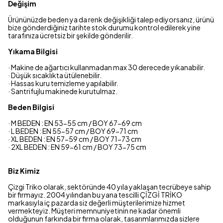
Değişim
Ürününüzde beden ya da renk değişikliği talep ediyorsanız, ürünü
bize gönderdiğiniz tarihte stok durumu kontrol edilerek yine
tarafınıza ücretsiz bir şekilde gönderilir.
Yıkama Bilgisi
· Makine de ağartıcı kullanmadan max 30 derecede yıkanabilir.
· Düşük sıcaklıkta ütülenebilir.
· Hassas kuru temizleme yapılabilir.
· Santrifujlu makinede kurutulmaz.
Beden Bilgisi
· M BEDEN : EN 53-55 cm / BOY 67-69 cm
· L BEDEN : EN 55-57 cm / BOY 69-71 cm
· XL BEDEN : EN 57-59 cm / BOY 71-73 cm
· 2XL BEDEN : EN 59-61 cm / BOY 73-75 cm
Biz Kimiz
Çizgi Triko olarak, sektöründe 40 yıla yaklaşan tecrübeye sahip
bir firmayız. 2004 yılından bu yana tescilli ÇİZGİ TRİKO
markasıyla iç pazarda siz değerli müşterilerimize hizmet
vermekteyiz. Müşteri memnuniyetinin ne kadar önemli
olduğunun farkında bir firma olarak, tasarımlarımızda sizlere