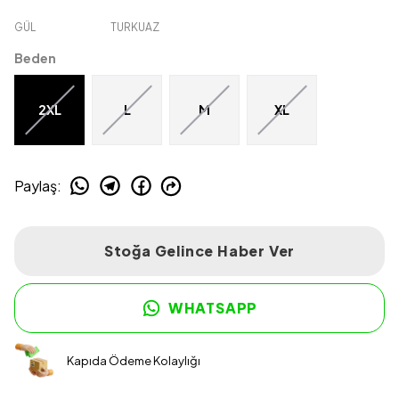
GÜL
TURKUAZ
Beden
2XL
L
M
XL
Paylaş
:
Stoğa Gelince Haber Ver
WHATSAPP
Kapıda Ödeme Kolaylığı