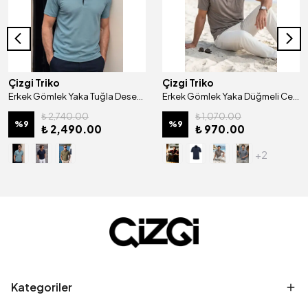
Çizgi Triko
Çizgi Triko
Erkek Gömlek Yaka Tuğla Desenli Mısır Pamuğu Merserize Kagi Tişört Klasik Kalıp - 5320
Erkek Gömlek Yaka Düğmeli Cepli Tişört Klasik Kalıp - 5100
₺ 2,740.00
₺ 1,070.00
%
9
%
9
₺ 2,490.00
₺ 970.00
+2
Kategoriler