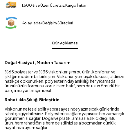
1.500 ₺ ve Üzeri Ücretsiz Kargo İmkanı
Kolay İade/Değişim Süreçleri
Ürün Açıklaması
Doğal Hissiyat, Modern Tasarım
%65 polyester ve %35 viskon karışımı bu ürün, konforun ve
şıklığın modern bir birleşimi. Viskonun yumuşak dokusu, cildinize
nazikçe dokunurken, polyesterin dayanıklılığı her yıkamada
ürününüzün formunu korur. Hem hafif, hem de uzun ömürlü bir
parça arayanlar için ideal.
Rahatlıkla Şıklığı Birleştirin
Viskonun nefes alabilir yapısı sayesinde yazın sıcak günlerinde
rahatça giyebilirsiniz. Polyesterin sağlam yapısı ise her zaman şık
görünmenizi sağlar. Doğal ve pratik, ama asla sıkıcı değil! Bu
ürün, hem rahatlığınızı hem de stilinizi asla bozmadan günlük
hayatınıza uyum sağlar.