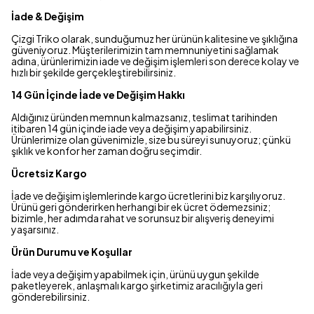
İade & Değişim
Çizgi Triko olarak, sunduğumuz her ürünün kalitesine ve şıklığına
güveniyoruz. Müşterilerimizin tam memnuniyetini sağlamak
adına, ürünlerimizin iade ve değişim işlemleri son derece kolay ve
hızlı bir şekilde gerçekleştirebilirsiniz.
14 Gün İçinde İade ve Değişim Hakkı
Aldığınız üründen memnun kalmazsanız, teslimat tarihinden
itibaren 14 gün içinde iade veya değişim yapabilirsiniz.
Ürünlerimize olan güvenimizle, size bu süreyi sunuyoruz; çünkü
şıklık ve konfor her zaman doğru seçimdir.
Ücretsiz Kargo
İade ve değişim işlemlerinde kargo ücretlerini biz karşılıyoruz.
Ürünü geri gönderirken herhangi bir ek ücret ödemezsiniz;
bizimle, her adımda rahat ve sorunsuz bir alışveriş deneyimi
yaşarsınız.
Ürün Durumu ve Koşullar
İade veya değişim yapabilmek için, ürünü uygun şekilde
paketleyerek, anlaşmalı kargo şirketimiz aracılığıyla geri
gönderebilirsiniz.