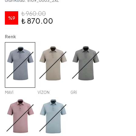
Ürün Kodu
:
5109_0003_2XL
₺ 960.00
%
9
₺ 870.00
Renk
MAVİ
VİZON
GRİ